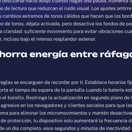
a deslizarse hacia abajo cuando hagas una pausa. Aumenta li
 de lectura que reduzcan el ruido visual. Los ajustes antirr
os cambios extremos de tonos cálidos que hacen que los borde
o de tonos, déjala activada, pero desactiva los fondos de p
a claridad: suficiente movimiento para evitar vibraciones cu
, incluso bajo el intenso resplandor exterior.
horra energía entre ráfag
reglas se encarguen de recordar por ti. Establece horarios fij
corta el tiempo de espera de la pantalla cuando la batería e
 el bolsillo. Restringe la actualización en segundo plano de
 agresiva en los navegadores y clientes sociales para que la
ema para eliminar los micromovimientos y mantén desactivad
e protección, tu dispositivo solo aumentará la frecuencia d
o de un día completo, esos segundos y minutos de inactividad 