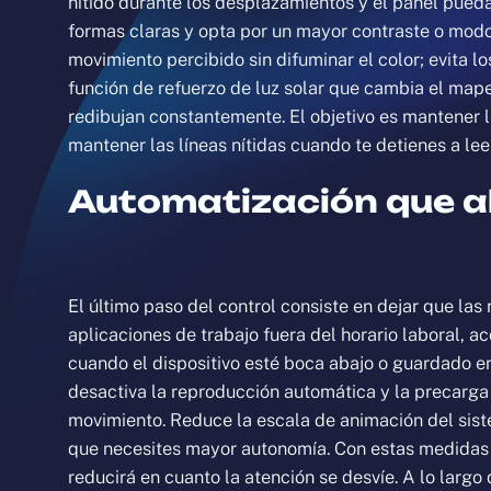
nítido durante los desplazamientos y el panel pued
formas claras y opta por un mayor contraste o modos
movimiento percibido sin difuminar el color; evita l
función de refuerzo de luz solar que cambia el mape
redibujan constantemente. El objetivo es mantener l
mantener las líneas nítidas cuando te detienes a leer
Automatización que a
El último paso del control consiste en dejar que las 
aplicaciones de trabajo fuera del horario laboral, a
cuando el dispositivo esté boca abajo o guardado en
desactiva la reproducción automática y la precarga
movimiento. Reduce la escala de animación del sist
que necesites mayor autonomía. Con estas medidas d
reducirá en cuanto la atención se desvíe. A lo larg