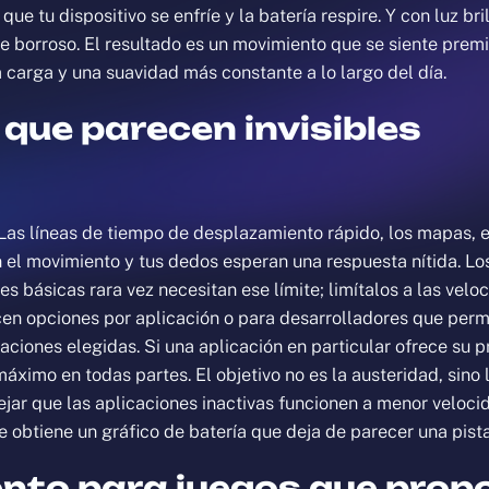
que tu dispositivo se enfríe y la batería respire. Y con luz b
stre borroso. El resultado es un movimiento que se siente pr
arga y una suavidad más constante a lo largo del día.
 que parecen invisibles
 Las líneas de tiempo de desplazamiento rápido, los mapas, el
el movimiento y tus dedos esperan una respuesta nítida. Los 
es básicas rara vez necesitan ese límite; limítalos a las vel
en opciones por aplicación o para desarrolladores que perm
caciones elegidas. Si una aplicación en particular ofrece su 
máximo en todas partes. El objetivo no es la austeridad, sino
jar que las aplicaciones inactivas funcionen a menor velocid
e obtiene un gráfico de batería que deja de parecer una pista
to para juegos que propo