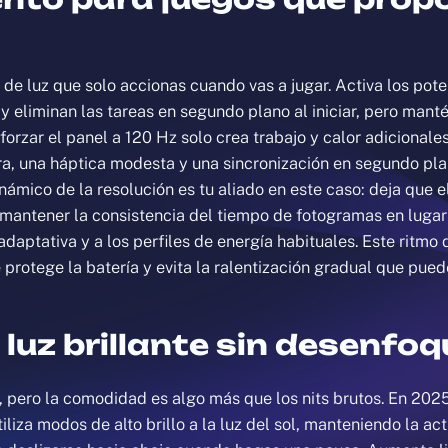
 de luz que solo accionas cuando vas a jugar. Activa los po
 y eliminan las tareas en segundo plano al iniciar, pero mant
 forzar el panel a 120 Hz solo crea trabajo y calor adicional
ra, una háptica modesta y una sincronización en segundo pla
námico de la resolución es tu aliado en este caso: deja que 
mantener la consistencia del tiempo de fotogramas en lugar
daptativa y a los perfiles de energía habituales. Este ritmo
rotege la batería y evita la ralentización gradual que pued
luz brillante sin desenfoq
s, pero la comodidad es algo más que los nits brutos. En 202
iliza modos de alto brillo a la luz del sol, manteniendo la ac